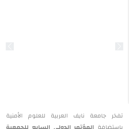
evious
Next
تفخر جامعة نايف العربية للعلوم الأمنية
باستضافة
المؤتمر الدولي السابع للجمعية